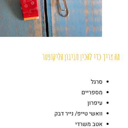
מה צריך כדי להכין סביבון הליקופטר
סרגל
מספריים
עיפרון
וואשי טייפ/ נייר דבק
אטב משרדי