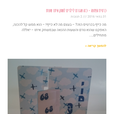
כרטיס הפתעה – כזה שגורם לילדים לשחק איתו שעות
31 במאי 2016
2 תגובות
מה כייף בכרטיס הזה? – בעצם מה לא כייף! – הוא ממש קל להכנה,
האפקט שהוא גורם והשעות ההנאה שבמשחק איתו – יאללה
מתחילים…..
להמשך קריאה »