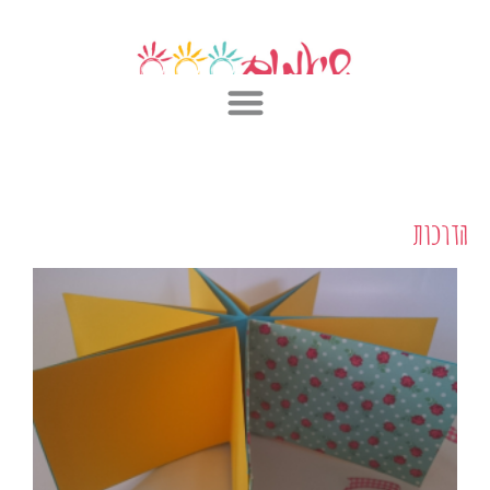
ילוג
תוכן
הדרכות
ע
ע
ע
מ
מ
מ
ו
ו
ו
ד
ד
ד