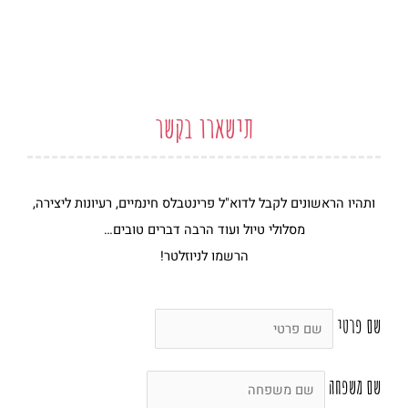
o
r
g
o
p
e
r
o
e
s
a
k
t
m
-
f
תישארו בקשר
ותהיו הראשונים לקבל לדוא"ל פרינטבלס חינמיים, רעיונות ליצירה,
מסלולי טיול ועוד הרבה דברים טובים…
הרשמו לניוזלטר!
שם פרטי
שם משפחה