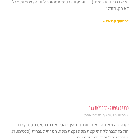
מלא דברים מדהימים) – והפעם כרטיס מסתובב ליום העצמאות.אבל
לא רק, תוכלו
להמשך קריאה »
כרטיס גיפט קארד חולצת גבר
8 במאי 2016
תגובה אחת
יש הרבה מאוד הוראות וסגנונות איך להכין את הכרטיס גיפט קארד
חולצה לגבר.לקחתי קצת מפה וקצת מפה, המרתי לעברית (סנטימטר),
שיהיה נוח לעבוד, ויצרתי משהו