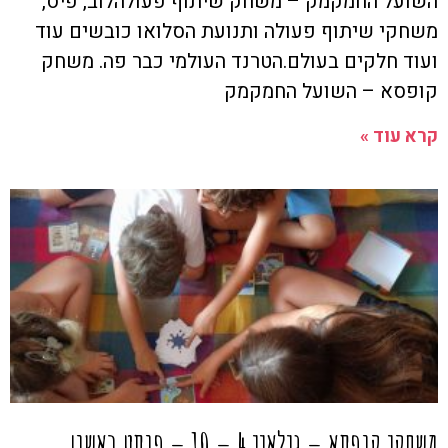
השועל החמקמק – משחק שיתוף פעולהלוב, פיס,
משחקי שיתוף פעולה ותנועת הסלואו כובשים עוד
ועוד חלקים בעולם.הטרנד העולמי כבר פה. משחק
קופסא – השועל החמקמק
קרא עוד »
משחקי קופסא – גילאיי 4 – 10 – פוסט ראשון