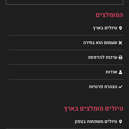
e
t
t
e
l
e
a
b
המומלצים
o
r
g
o
טיולים בארץ
p
e
r
o
e
s
a
k
שעמום הוא בחירה
t
m
ערכות להדפסה
אודות
הצהרת פרטיות
טיולים מומלצים בארץ
טיולים משפחות בצפון