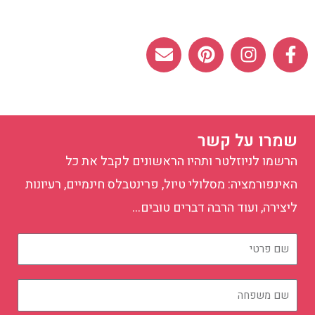
E
P
I
F
n
i
n
a
v
n
s
c
e
t
t
e
l
e
a
b
o
r
g
o
שמרו על קשר
p
e
r
o
הרשמו לניוזלטר ותהיו הראשונים לקבל את כל
e
s
a
k
t
m
-
האינפורמציה: מסלולי טיול, פרינטבלס חינמיים, רעיונות
f
ליצירה, ועוד הרבה דברים טובים…
שם
פרטי
שם