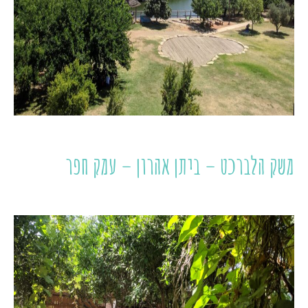
משק הלברכט – ביתן אהרון – עמק חפר