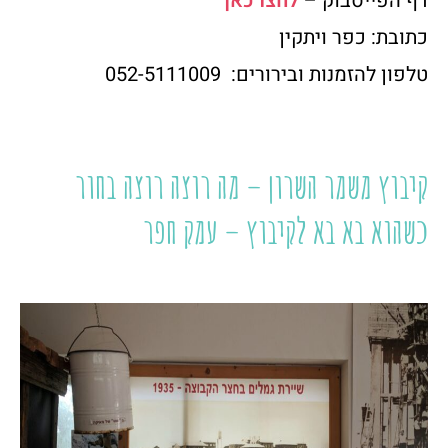
דף הפייסבוק –
לחצו כאן
כתובת: כפר ויתקין
טלפון להזמנות ובירורים: 052-5111009
קיבוץ משמר השרון – מה רוצה רוצה בחור
כשהוא בא בא לקיבוץ – עמק חפר