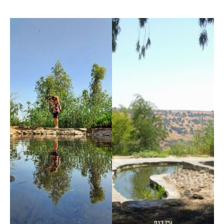
עין כנף