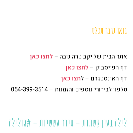
בואו נדבר תכלס
אתר הבית של יקב טרה נובה –
לחצו כאן
דף הפייסבוק –
לחצו כאן
דף האינסטגרם – ל
חצו כאן
טלפון לבירורי נוספים והזמנות – 054-399-3514
לילה בעין קשתות – סיור עששיות – #גולילה