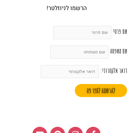
הרשמו לניוזלטר!
שם פרטי
שם משפחה
דואר אלקטרוני:
E
P
I
F