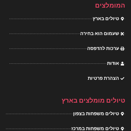
l
e
a
b
המומלצים
o
r
g
o
טיולים בארץ
p
e
r
o
e
s
a
k
שעמום הוא בחירה
t
m
ערכות להדפסה
אודות
הצהרת פרטיות
טיולים מומלצים בארץ
טיולים משפחות בצפון
טיולים משפחות במרכז