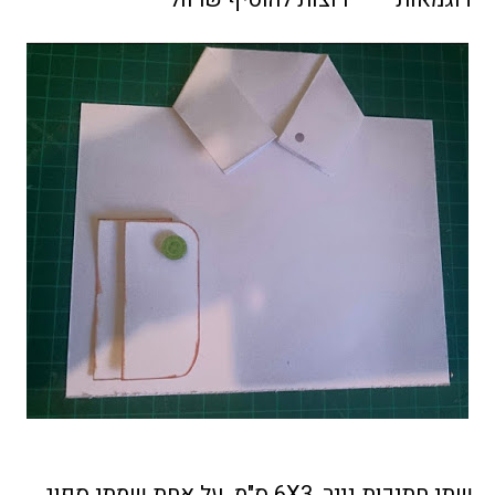
שתי חתיכות נייר, 6X3 ס"מ, על אחת שמתי ספוג