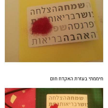
חיממתי בעזרת האקדח חום