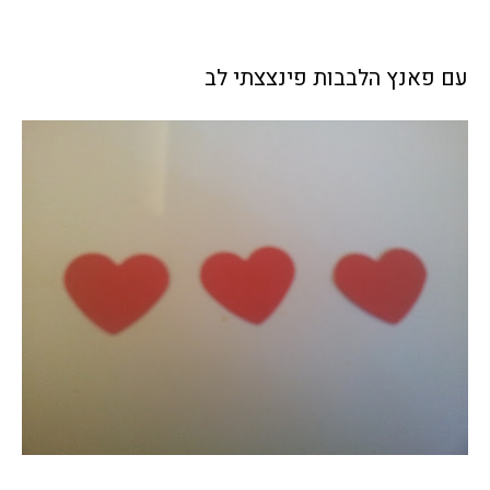
עם פאנץ הלבבות פינצצתי לב