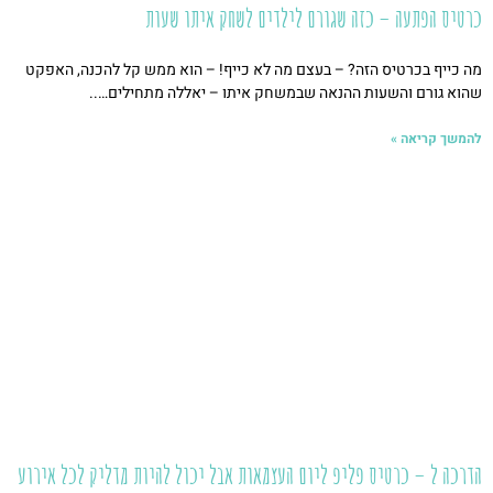
כרטיס הפתעה – כזה שגורם לילדים לשחק איתו שעות
מה כייף בכרטיס הזה? – בעצם מה לא כייף! – הוא ממש קל להכנה, האפקט
שהוא גורם והשעות ההנאה שבמשחק איתו – יאללה מתחילים…..
להמשך קריאה »
הדרכה ל – כרטיס פליפ ליום העצמאות אבל יכול להיות מדליק לכל אירוע