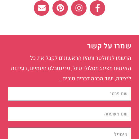
E
P
I
F
n
i
n
a
v
n
s
c
e
t
t
e
l
e
a
b
o
r
g
o
שמרו על קשר
p
e
r
o
e
s
a
k
הרשמו לניוזלטר ותהיו הראשונים לקבל את כל
t
m
-
האינפורמציה: מסלולי טיול, פרינטבלס חינמיים, רעיונות
f
ליצירה, ועוד הרבה דברים טובים…
שם
פרטי
שם
משפחה
אימייל