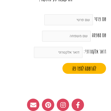
שם פרטי
שם משפחה
דואר אלקטרוני:
E
P
I
F
n
i
n
a