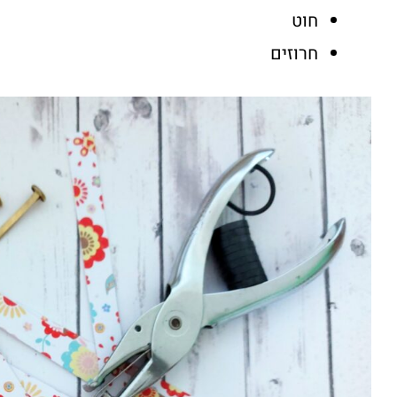
חוט
חרוזים