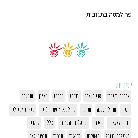
פה למטה בתגובות
קטגוריות
אוהבת במיוחד
אני ועצמי
בדרום
במרכז
בצפון
הדרכות
חגים
חו"ל בקטנה
חנוכה
טיול בארץ עם הילדים
טיפים לטיולים
יום העצמאות
יצירה
ירושלים והסביבה
כללי
לילדים
מטיילים בחו"ל
משחקים
סדנאות
סוכות
סיפור קצר