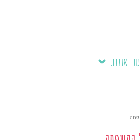
נם
אודות
שפחה
 המשפחה