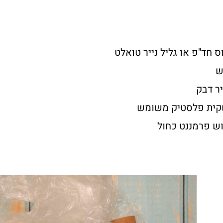
ס חד"פ או גליל נייר טואלט
ש
יר דבק
ית פלסטיק משומש
ש פרמננט כחול