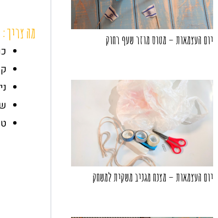
מה צריך:
יום העצמאות – מטוס מוזר שעף רחוק
כו
ק
ני
שק
טו
יום העצמאות – מצנח מגניב משקית למשחק