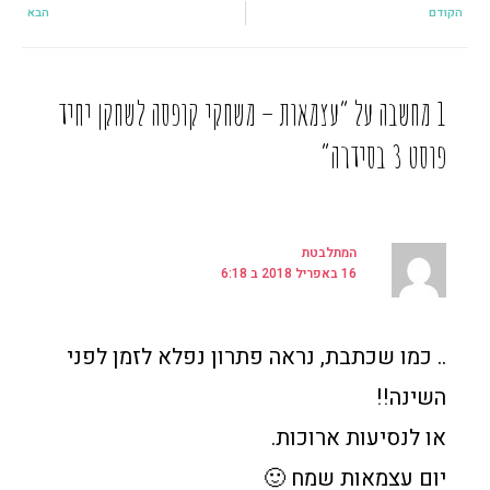
קודם
הבא
הקודם
הבא
1 מחשבה על “עצמאות – משחקי קופסה לשחקן יחיד
פוסט 3 בסידרה”
המתלבטת
16 באפריל 2018 ב 6:18
.. כמו שכתבת, נראה פתרון נפלא לזמן לפני
השינה!!
או לנסיעות ארוכות.
יום עצמאות שמח 🙂