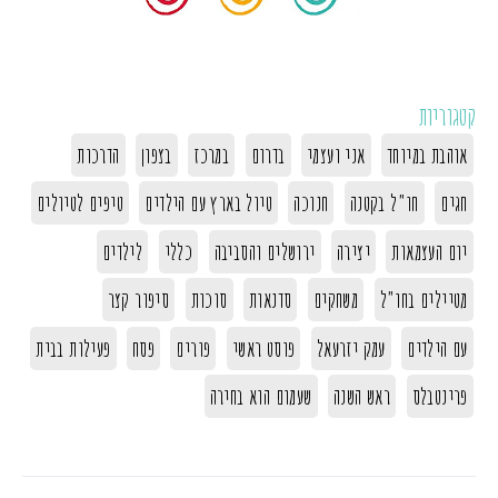
קטגוריות
אוהבת במיוחד
אני ועצמי
בדרום
במרכז
בצפון
הדרכות
חגים
חו"ל בקטנה
חנוכה
טיול בארץ עם הילדים
טיפים לטיולים
יום העצמאות
יצירה
ירושלים והסביבה
כללי
לילדים
מטיילים בחו"ל
משחקים
סדנאות
סוכות
סיפור קצר
עם הילדים
עמק יזרעאל
פוסט ראשי
פורים
פסח
פעילות בבית
פרינטבלס
ראש השנה
שעמום הוא בחירה