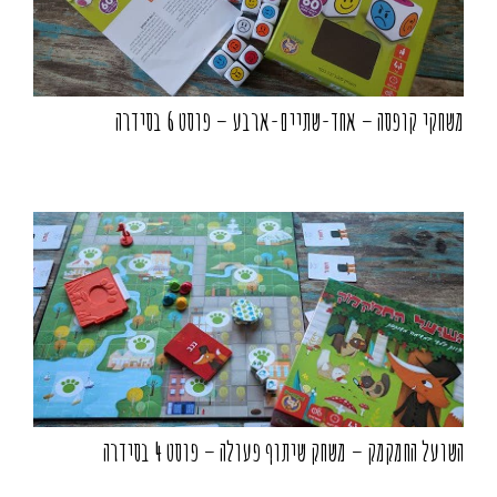
משחקי קופסה – אחד-שתיים-ארבע – פוסט 6 בסידרה
השועל החמקמק – משחק שיתוף פעולה – פוסט 4 בסידרה