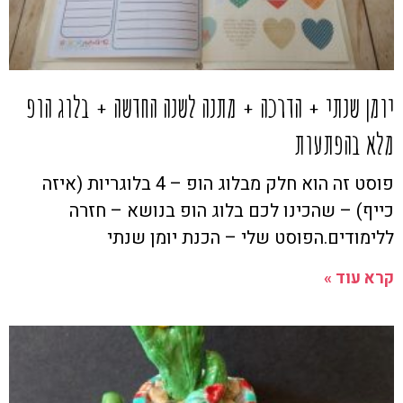
יומן שנתי + הדרכה + מתנה לשנה החדשה + בלוג הופ
מלא בהפתעות
פוסט זה הוא חלק מבלוג הופ – 4 בלוגריות (איזה
כייף) – שהכינו לכם בלוג הופ בנושא – חזרה
ללימודים.הפוסט שלי – הכנת יומן שנתי
קרא עוד »