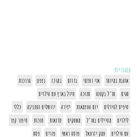
קטגוריות
אוהבת במיוחד
אני ועצמי
בדרום
במרכז
בצפון
הדרכות
חגים
חו"ל בקטנה
חנוכה
טיול בארץ עם הילדים
טיפים לטיולים
יום העצמאות
יצירה
ירושלים והסביבה
כללי
לילדים
מטיילים בחו"ל
משחקים
סדנאות
סוכות
סיפור קצר
עם הילדים
עמק יזרעאל
פוסט ראשי
פורים
פסח