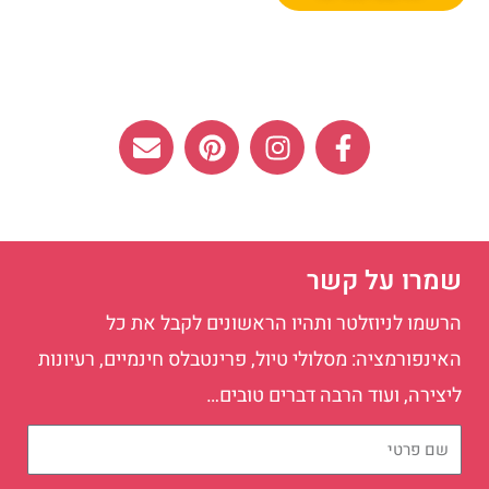
E
P
I
F
n
i
n
a
v
n
s
c
e
t
t
e
l
e
a
b
o
r
g
o
שמרו על קשר
p
e
r
o
e
s
a
k
הרשמו לניוזלטר ותהיו הראשונים לקבל את כל
t
m
-
האינפורמציה: מסלולי טיול, פרינטבלס חינמיים, רעיונות
f
ליצירה, ועוד הרבה דברים טובים…
שם
פרטי