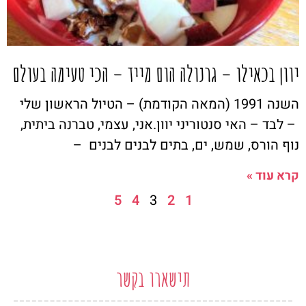
יוון בכאילו – גרנולה הום מייד – הכי טעימה בעולם
השנה 1991 (המאה הקודמת) – הטיול הראשון שלי
– לבד – האי סנטוריני יוון.אני, עצמי, טברנה ביתית,
נוף הורס, שמש, ים, בתים לבנים לבנים –
קרא עוד »
5
4
3
2
1
תישארו בקשר