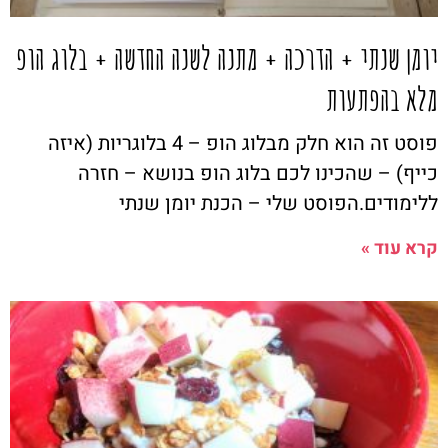
יומן שנתי + הדרכה + מתנה לשנה החדשה + בלוג הופ
מלא בהפתעות
פוסט זה הוא חלק מבלוג הופ – 4 בלוגריות (איזה
כייף) – שהכינו לכם בלוג הופ בנושא – חזרה
ללימודים.הפוסט שלי – הכנת יומן שנתי
קרא עוד »