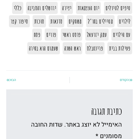
טיפים לטיולים
יום העצמאות
יצירה
ירושלים והסביבה
כללי
לילדים
מטיילים בחו"ל
משחקים
סדנאות
סוכות
סיפור קצר
עם הילדים
עמק יזרעאל
פוסט ראשי
פורים
פסח
פעילות בבית
פרינטבלס
ראש השנה
שעמום הוא בחירה
קודם
הקודם
הבא
הבא
כתיבת תגובה
האימייל לא יוצג באתר.
שדות החובה
מסומנים
*