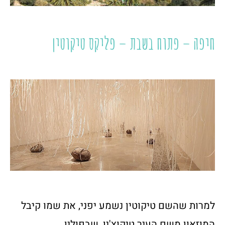
חיפה – פתוח בשבת – פליקס טיקוטין
למרות שהשם טיקוטין נשמע יפני, את שמו קיבל
המוזאון משם העיר טיקוצ'ין, שבפולין,