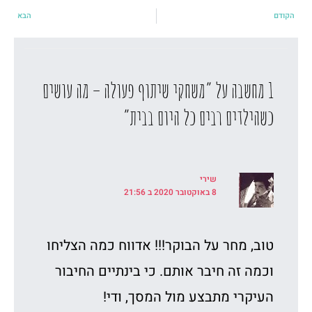
קודם
הבא
הקודם
הבא
1 מחשבה על “משחקי שיתוף פעולה – מה עושים
כשהילדים רבים כל היום בבית”
‫שירי
8 באוקטובר 2020 ב 21:56
טוב, מחר על הבוקר!!! אדווח כמה הצליחו
וכמה זה חיבר אותם. כי בינתיים החיבור
העיקרי מתבצע מול המסך, ודי!