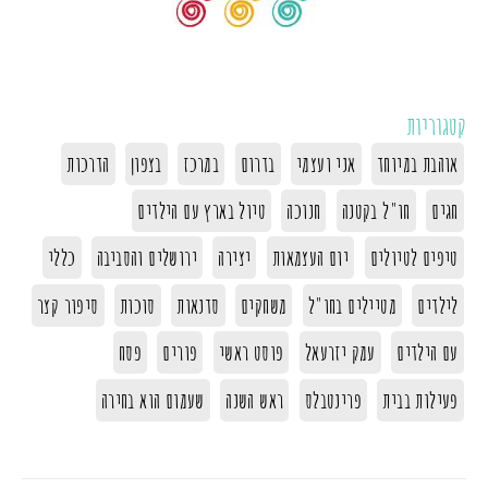
קטגוריות
אוהבת במיוחד
אני ועצמי
בדרום
במרכז
בצפון
הדרכות
חגים
חו"ל בקטנה
חנוכה
טיול בארץ עם הילדים
טיפים לטיולים
יום העצמאות
יצירה
ירושלים והסביבה
כללי
לילדים
מטיילים בחו"ל
משחקים
סדנאות
סוכות
סיפור קצר
עם הילדים
עמק יזרעאל
פוסט ראשי
פורים
פסח
פעילות בבית
פרינטבלס
ראש השנה
שעמום הוא בחירה