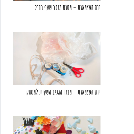
יום העצמאות – מטוס מוזר שעף רחוק
יום העצמאות – מצנח מגניב משקית למשחק