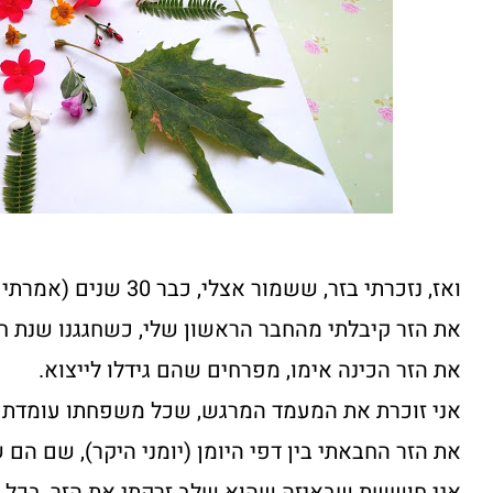
ואז, נזכרתי בזר, ששמור אצלי, כבר 30 שנים (אמרתי את זה בקול רם!!!!).
את הזר קיבלתי מהחבר הראשון שלי, כשחגגנו שנת ח
את הזר הכינה אימו, מפרחים שהם גידלו לייצוא.
אני זוכרת את המעמד המרגש, שכל משפחתו עומדת מ
את הזר החבאתי בין דפי היומן (יומני היקר), שם הם
אני חוששת שבאיזה שהוא שלב זרקתי את הזר, בכל או