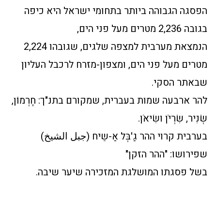
הפסגה הגבוהה ביותר בתחומי ישראל היא כיפה
בגובה 2,236 מטרים מעל פני הים,
הנמצאת מערבית למצפה שלגים, שגובהו 2,224
מטרים מעל פני הים, ומצפון-מזרח לרכבל העליון
שבאתר הסקי.
להר ארבעה שמות בעברית, שמקורם בתנ"ך: חֶרְמוֹן,
שְׂנִיר, שִׂרְיֹן ושִׂיאֹן.
בערבית קרוי ההר גַ'בְּל אַ-שֵיח (جبل الشيخ)
שפירושו: "ההר הזקן"
בשל פסגתו המושלגת המזכירה שיער שיבה.