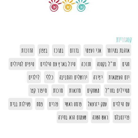
קטגוריות
אוהבת במיוחד
אני ועצמי
בדרום
במרכז
בצפון
הדרכות
חגים
חו"ל בקטנה
חנוכה
טיול בארץ עם הילדים
טיפים לטיולים
יום העצמאות
יצירה
ירושלים והסביבה
כללי
לילדים
מטיילים בחו"ל
משחקים
סדנאות
סוכות
סיפור קצר
עם הילדים
עמק יזרעאל
פוסט ראשי
פורים
פסח
פעילות בבית
פרינטבלס
ראש השנה
שעמום הוא בחירה