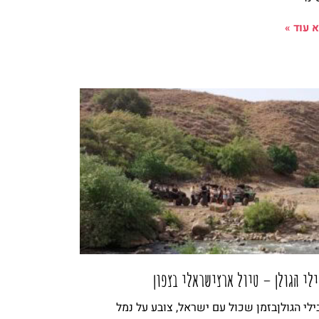
 עוד »
לי הגולן – טיול ארצישראלי בצפון
לי הגולןבזמן שכול עם ישראל, צובע על נמל