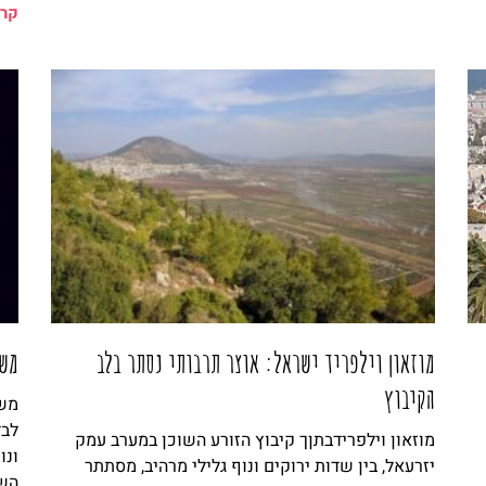
קרא
מוזאון וילפריד ישראל: אוצר תרבותי נסתר בלב
משח
הקיבוץ
משח
לבד
מוזאון וילפרידבתןך קיבוץ הזורע השוכן במערב עמק
ונו
יזרעאל, בין שדות ירוקים ונוף גלילי מרהיב, מסתתר
השי