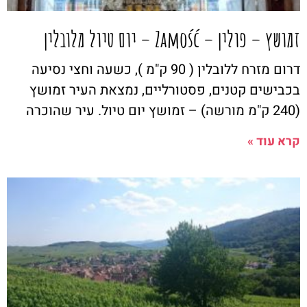
זמושץ – פולין – Zamość – יום טיול מלובלין
דרום מזרח ללובלין ( 90 ק"מ ), כשעה וחצי נסיעה
בכבישים קטנים, פסטורליים, נמצאת העיר זמושץ
(240 ק"מ מורשה) – זמושץ יום טיול. עיר שהוכרה
קרא עוד »