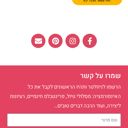
E
P
I
F
n
i
n
a
v
n
s
c
e
t
t
e
l
e
a
b
o
r
g
o
שמרו על קשר
p
e
r
o
e
s
a
k
הרשמו לניוזלטר ותהיו הראשונים לקבל את כל
t
m
-
האינפורמציה: מסלולי טיול, פרינטבלס חינמיים, רעיונות
f
ליצירה, ועוד הרבה דברים טובים…
שם