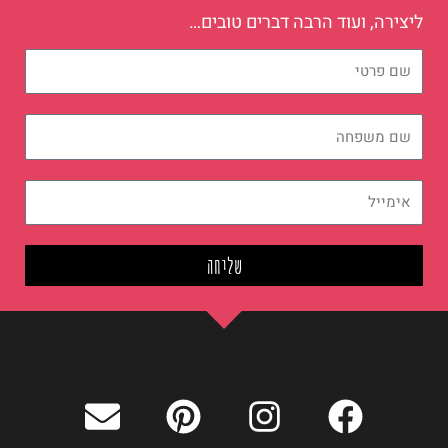
f
ליצירה, ועוד הרבה דברים טובים…
שם
פרטי
שם
משפחה
אימייל
שליחה
E
P
I
F
n
i
n
a