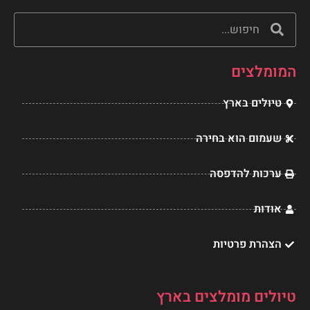
v
n
s
c
חיפוש
חיפוש
e
t
t
e
l
e
a
b
המומלצים
o
r
g
o
טיולים בארץ
p
e
r
o
e
s
a
k
שעמום הוא בחירה
t
m
ערכות להדפסה
אודות
הצהרת פרטיות
טיולים מומלצים בארץ