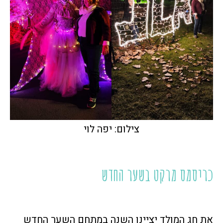
צילום: יפה לוי
כריסמס מרקט בשער החדש
את חג המולד יציינו השנה במתחם השער החדש