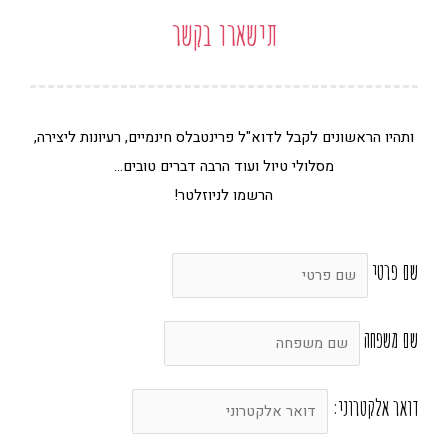
e
t
t
e
l
e
a
b
תישארו בקשר
o
r
g
o
p
e
r
o
e
s
a
k
t
m
-
ותהיו הראשונים לקבל לדוא"ל פרינטבלס חינמיים, רעיונות ליצירה,
f
מסלולי טיול ועוד הרבה דברים טובים…
הרשמו לניוזלטר!
שם פרטי
שם משפחה
דואר אלקטרוני: