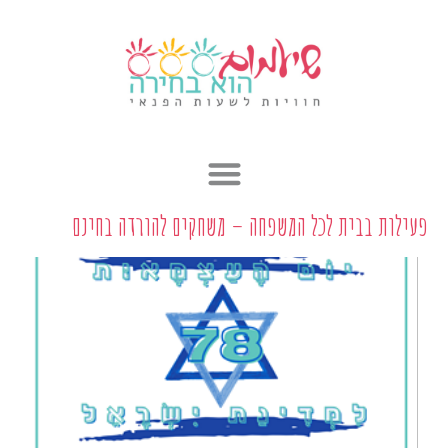
ילוג
תוכן
פעילות בבית לכל המשפחה – משחקים להורדה בחינם
ע
ע
מ
מ
ו
ו
ד
ד