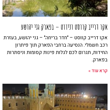
אקו דרייב קווסט וניווט – בפארק גני יהושע
אקו דרייב קווסט – "חדר בריחה" – גני יהושע, בעזרת
רכב חשמלי. הנסיעה ברחבי הפארק תוך פיתרון
החידות, תגרום לכם לגלות פינות קסומות וניסתרות
בפארק.
קרא עוד »